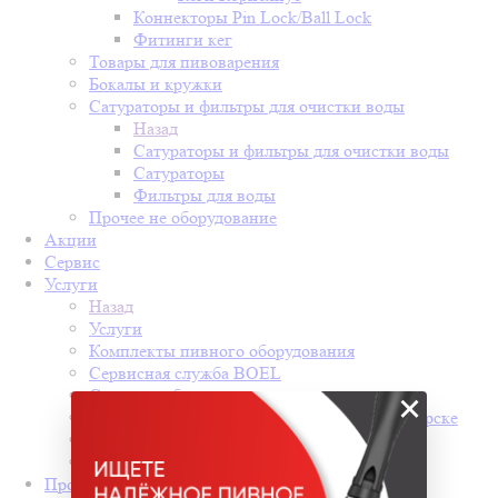
Коннекторы Pin Lock/Ball Lock
Фитинги кег
Товары для пивоварения
Бокалы и кружки
Сатураторы и фильтры для очистки воды
Назад
Сатураторы и фильтры для очистки воды
Сатураторы
Фильтры для воды
Прочее не оборудование
Акции
Сервис
Услуги
Назад
Услуги
Комплекты пивного оборудования
Сервисная служба BOEL
Сервис и обслуживание
×
Монтаж пивного оборудования в Новосибирске
Монтаж
ВидеоЧат из Шоурума
Производители