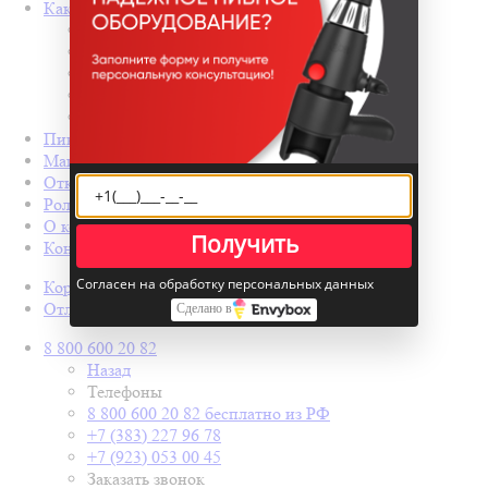
Как купить
Назад
Как купить
Условия оплаты
Условия доставки
Гарантия на товар
Пивные колонны
Магазин разливного пива под ключ
Открытие бара с нуля
Ролл-бары
О компании
Получить
Контакты
Согласен на обработку персональных данных
Корзина
0
Отложенные
0
Сделано в
8 800 600 20 82
Назад
Телефоны
8 800 600 20 82
бесплатно из РФ
+7 (383) 227 96 78
+7 (923) 053 00 45
Заказать звонок