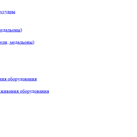
ессуары
медальоны)
ели, медальоны)
ния оборудования
уживания оборудования