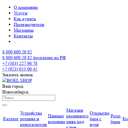
О компании
Услуги
Как купить
Производители
Магазины
Контакты
...
8 800 600 20 82
8 800 600 20 82
бесплатно из РФ
+7 (383) 227 96 78
+7 (923) 053 00 45
Заказать звонок
Ваш город
Новосибирск
Магазин
Устройства
Открытие
Пивные
разливного
Ролл-
Каталог
розлива и
бара с
Ко
колонны
пива под
бары
пеногасители
нуля
ключ