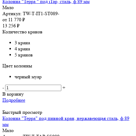
Колонна "Терра " под iTap, сталь, ф 89 мм
Мало
Артикул: TW-Т-IT1-ST089-
от
11 770 ₽
13 256
₽
Количество кранов
3 крана
4 крана
5 кранов
Цвет колонны
черный муар
-
+
В корзину
Подробнее
Быстрый просмотр
Колонна "Терра" под пивной кран, нержавеющая сталь, ф 89
мм
Мало