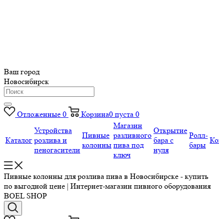
Ваш город
Новосибирск
Отложенные
0
Корзина
0
пуста
0
Магазин
Устройства
Открытие
Пивные
разливного
Ролл-
Каталог
розлива и
бара с
Ко
колонны
пива под
бары
пеногасители
нуля
ключ
Пивные колонны для розлива пива в Новосибирске - купить
по выгодной цене | Интернет-магазин пивного оборудования
BOEL SHOP