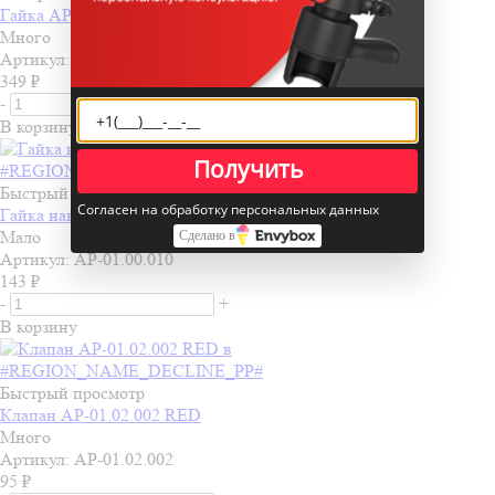
Гайка АР-01.02.007
Много
Артикул: АР-01.02.007
349
₽
-
+
В корзину
Получить
Быстрый просмотр
Согласен на обработку персональных данных
Гайка накидная АР-01.00.010
Мало
Сделано в
Артикул: АР-01.00.010
143
₽
-
+
В корзину
Быстрый просмотр
Клапан АР-01.02.002 RED
Много
Артикул: АР-01.02.002
95
₽