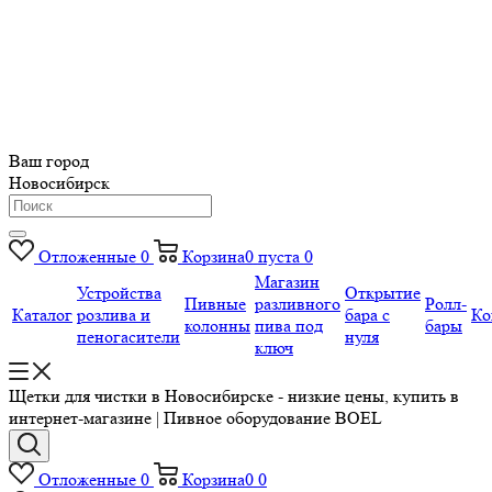
Ваш город
Новосибирск
Отложенные
0
Корзина
0
пуста
0
Магазин
Устройства
Открытие
Пивные
разливного
Ролл-
Каталог
розлива и
бара с
Ко
колонны
пива под
бары
пеногасители
нуля
ключ
Щетки для чистки в Новосибирске - низкие цены, купить в
интернет-магазине | Пивное оборудование BOEL
Отложенные
0
Корзина
0
0